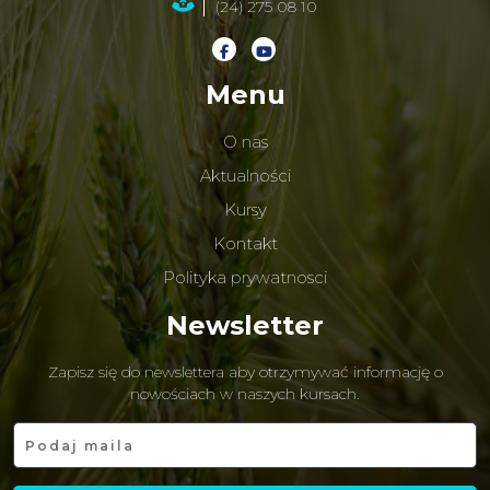
(24) 275 08 10
Menu
O nas
Aktualności
Kursy
Kontakt
Polityka prywatnosci
Newsletter
Zapisz się do newslettera aby otrzymywać informację o
nowościach w naszych kursach.